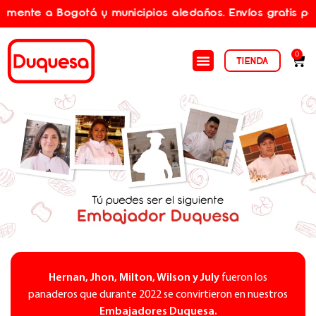
a Bogotá y municipios aledaños. Envíos gratis por compr
0
TIENDA
Hernan, Jhon, Milton, Wilson y July
fueron los
panaderos que durante 2022 se convirtieron en nuestros
Embajadores Duquesa.