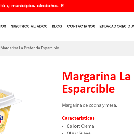
municipios aledaños. Envíos gratis por compras superior
MOS
NUESTROS ALIADOS
BLOG
CONTÁCTANOS
EMBAJADORES DU
Margarina La Preferida Esparcible
Margarina La 
Esparcible
Margarina de cocina y mesa.
Características
Color:
Crema
Olor:
Suave