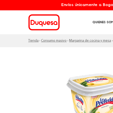
Envíos únicamente a Bogotá y 
QUIENES SO
Tienda
›
Consumo masivo
›
Margarina de cocina y mesa
›