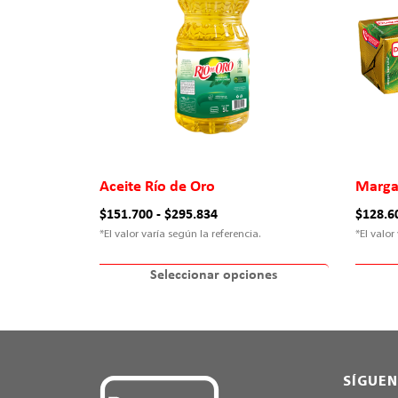
Aceite Río de Oro
Margar
$
151.700
-
$
295.834
$
128.6
Seleccionar opciones
SÍGUE