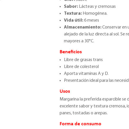
Sabor:
Lácteas y cremosas
Textura:
Homogénea.
Vida útil:
6 meses
Almacenamiento:
Conservar en u
alejado de la luz directa al sol. 
mayores a 30°C.
Beneficios
Libre de grasas trans
Libre de colesterol
Aporta vitaminas A y D.
Presentación ideal para las neces
Usos
Margarina la preferida esparcible se
excelente sabor y textura cremosa, i
panes, tostadas o arepas.
Forma de consumo