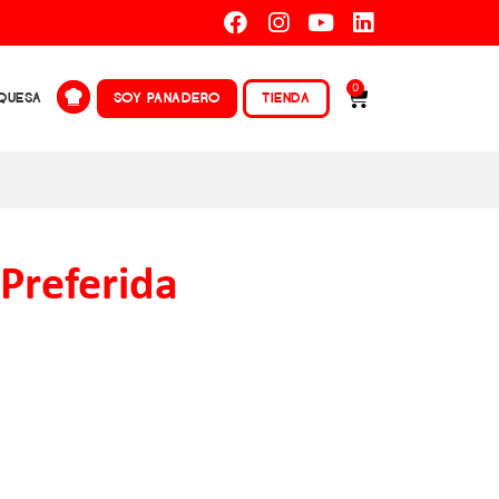
es a $150.000.
0
QUESA
SOY PANADERO
TIENDA
Preferida