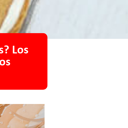
s? Los
cos