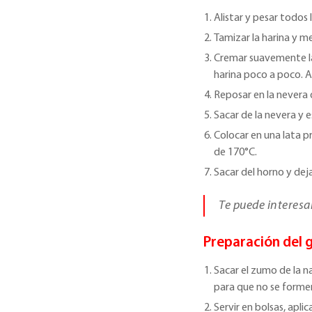
Alistar y pesar todos 
Tamizar la harina y me
Cremar suavemente 
harina poco a poco. 
Reposar en la nevera 
Sacar de la nevera y e
Colocar en una lata 
de 170°C.
Sacar del horno y deja
Te puede interesa
Preparación del g
Sacar el zumo de la n
para que no se formen
Servir en bolsas, apli