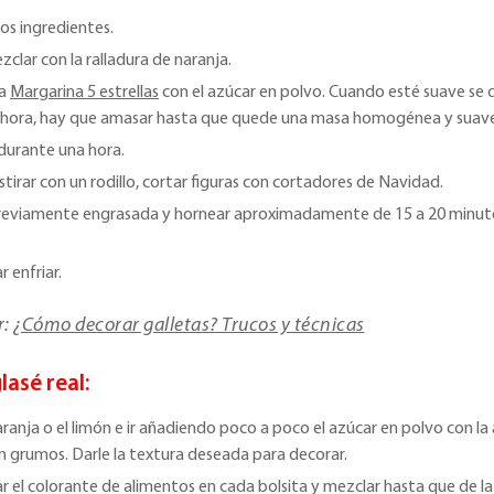
los ingredientes.
zclar con la ralladura de naranja.
la
Margarina 5 estrellas
con el azúcar en polvo. Cuando esté suave se d
Ahora, hay que amasar hasta que quede una masa homogénea y suave
durante una hora.
stirar con un rodillo, cortar figuras con cortadores de Navidad.
previamente engrasada y hornear aproximadamente de 15 a 20 minut
r enfriar.
r:
¿Cómo decorar galletas? Trucos y técnicas
lasé real:
aranja o el limón e ir añadiendo poco a poco el azúcar en polvo con l
 grumos. Darle la textura deseada para decorar.
car el colorante de alimentos en cada bolsita y mezclar hasta que de l