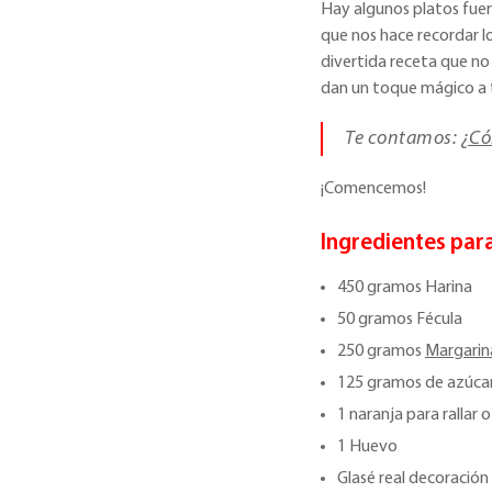
Hay algunos platos fuer
que nos hace recordar 
divertida receta que no
dan un toque mágico a 
Te contamos:
¿Có
¡Comencemos!
Ingredientes par
450 gramos Harina
50 gramos Fécula
250 gramos
Margarina
125 gramos de azúcar
1 naranja para rallar 
1 Huevo
Glasé real decoración