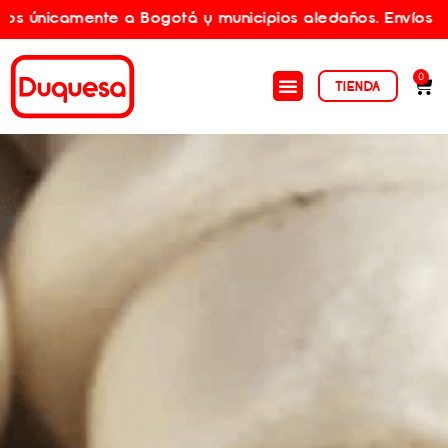
ente a Bogotá y municipios aledaños. Envíos gratis por 
0
TIENDA
EMBAJADORES DUQUESA
SOY PANADERO
QUIÉNES SOMOS
NUESTROS ALIADOS