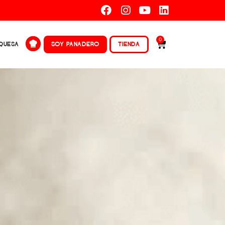
000.
0
QUESA
SOY PANADERO
TIENDA