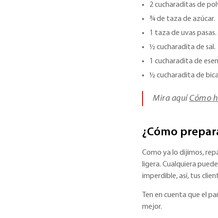
2 cucharaditas de po
¾ de taza de azúcar.
1 taza de uvas pasas.
½ cucharadita de sal.
1 cucharadita de esenc
½ cucharadita de bic
Mira aquí
Cómo ha
¿Cómo prepara
Como ya lo dijimos, repa
ligera. Cualquiera pued
imperdible, así, tus clie
Ten en cuenta que el pa
mejor.