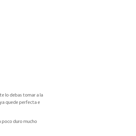
 te lo debas tomar a la
uya quede perfecta e
 un poco duro mucho