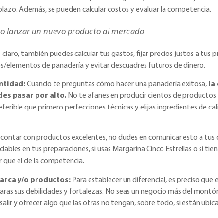
plazo. Además, se pueden calcular costos y evaluar la competencia.
 lanzar un nuevo producto al mercado
claro, también puedes calcular tus gastos, fijar precios justos a tus
os/elementos de panadería y evitar descuadres futuros de dinero.
ntidad:
Cuando te preguntas cómo hacer una panadería exitosa,
la
des pasar por alto.
No te afanes en producir cientos de productos s
referible que primero perfecciones técnicas y elijas
ingredientes de ca
 contar con productos excelentes, no dudes en comunicar esto a tus cl
udables
en tus preparaciones, si usas
Margarina Cinco Estrellas
o si tie
 que el de la competencia.
marca y/o productos:
Para establecer un diferencial, es preciso que
 claras sus debilidades y fortalezas. No seas un negocio más del mont
alir y ofrecer algo que las otras no tengan, sobre todo, si están ubica