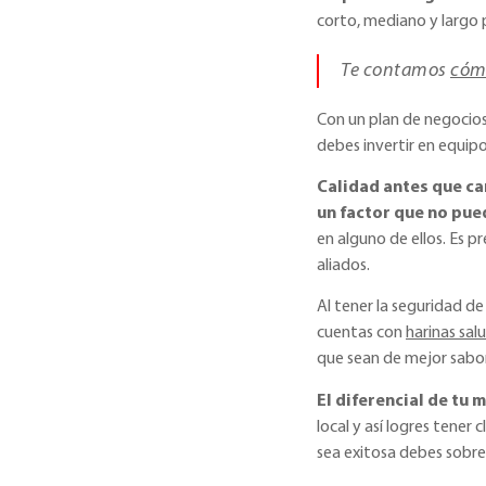
corto, mediano y largo 
Te contamos
cómo
Con un plan de negocios 
debes invertir en equip
Calidad antes que ca
un factor que no pue
en alguno de ellos. Es p
aliados.
Al tener la seguridad de
cuentas con
harinas sal
que sean de mejor sabor
El diferencial de tu 
local y así logres tener
sea exitosa debes sobres