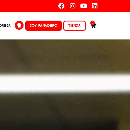
00.
0
QUESA
SOY PANADERO
TIENDA