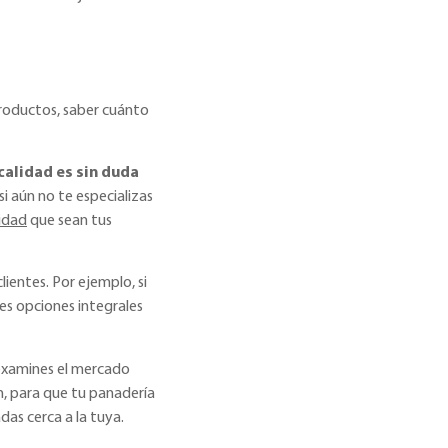
 productos, saber cuánto
 calidad es sin duda
i aún no te especializas
lidad
que sean tus
ientes. Por ejemplo, si
nes opciones integrales
 examines el mercado
ón, para que tu panadería
das cerca a la tuya.