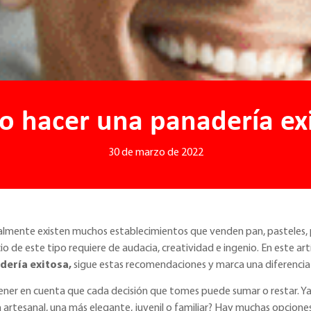
 hacer una panadería ex
30 de marzo de 2022
lmente existen muchos establecimientos que venden pan, pasteles, po
io de este tipo requiere de audacia, creatividad e ingenio. En este a
dería exitosa,
sigue estas recomendaciones y marca una diferencia
tener en cuenta que cada decisión que tomes puede sumar o restar. Ya
a artesanal, una más elegante, juvenil o familiar? Hay muchas opcione