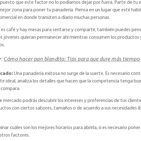
puesto que este factor no lo podíamos dejar por fuera. Parte de tu
a mejor zona para poner tu panadería. Piensa en un lugar que esté ha
omercial en donde transiten a diario muchas personas.
 es café y hay mesas para sentarse y compartir, también puedes pens
l los jóvenes quieran permanecer ahí mientras consumen los productos 
os.
r:
Cómo hacer pan blandito: Tips para que dure más tiempo
rcado:
Una panadería exitosa no surge de la suerte. Es necesario cont
ente ideal, analiza los detalles que hacen que la competencia tenga bu
y compara.
 mercado podrás descubrir los intereses y preferencias de tus cliente
uctos con ciertos sabores, tamaños o de acuerdo a sus necesidades (ba
ar cuáles son los mejores horarios para abrirla, si es necesario pone
otros factores.