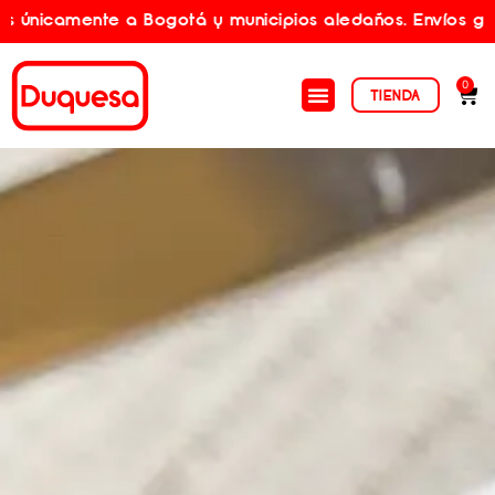
nte a Bogotá y municipios aledaños. Envíos gratis por c
0
TIENDA