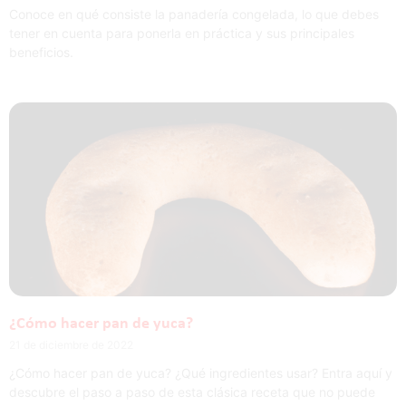
Conoce en qué consiste la panadería congelada, lo que debes
tener en cuenta para ponerla en práctica y sus principales
beneficios.
¿Cómo hacer pan de yuca?
21 de diciembre de 2022
¿Cómo hacer pan de yuca? ¿Qué ingredientes usar? Entra aquí y
descubre el paso a paso de esta clásica receta que no puede