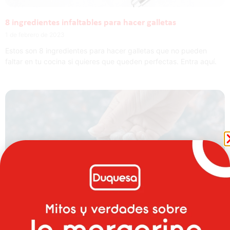
8 ingredientes infaltables para hacer galletas
1 de febrero de 2023
Estos son 8 ingredientes para hacer galletas que no pueden
faltar en tu cocina si quieres que queden perfectas. Entra aquí.
5 productos de panadería congelados que no te pueden
faltar